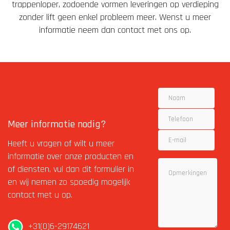
trappenloper, zodoende vormen leveringen op verdieping
zonder lift geen enkel probleem meer. Wenst u meer
informatie neem dan contact met ons op.
Naam
Telefoon
Meer informatie nodig?
E-
Heeft u vragen of wilt u meer
mail
informatie over onze producten en
Opmerkingen
of diensten, vul dan dit formulier in
en wij nemen zo spoedig mogelijk
contact met u op.
+31(0)6-29174621