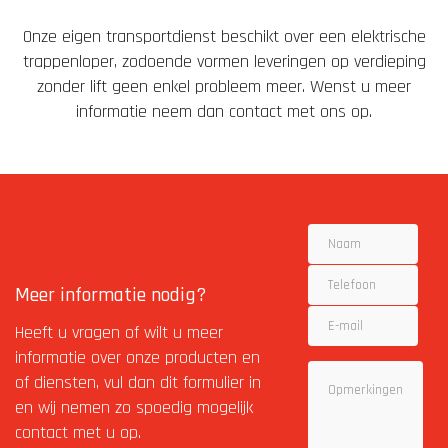
Onze eigen transportdienst beschikt over een elektrische
trappenloper, zodoende vormen leveringen op verdieping
zonder lift geen enkel probleem meer. Wenst u meer
informatie neem dan contact met ons op.
Naam
Telefoon
Meer informatie nodig?
E-
Heeft u vragen of wilt u meer
mail
informatie over onze producten en
Opmerkingen
of diensten, vul dan dit formulier in
en wij nemen zo spoedig mogelijk
contact met u op.